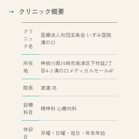
クリニック概要
クリ
医療法人社団五条会 いずみ医院
ニッ
溝の口
ク名
所在
神奈川県川崎市高津区下作延2丁
地
目4-3 溝の口メディカルモール4F
院長
渡邉 功
診療
精神科 心療内科
科目
休診
月曜・日曜・祝日・年末年始
日