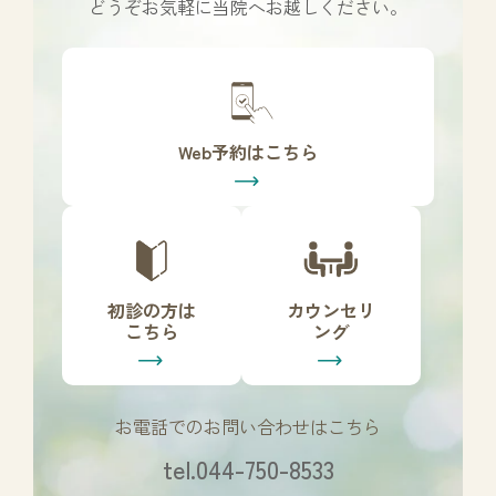
どうぞお気軽に当院へお越しください。
カ
バ
ー
リ
Web予約はこちら
ン
ク
カ
カ
バ
バ
ー
ー
リ
リ
初診の方は
カウンセリ
ン
ン
こちら
ング
ク
ク
お電話でのお問い合わせはこちら
tel.044-750-8533