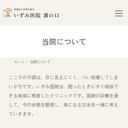
コ
ナ
ン
ビ
テ
ゲ
ン
ー
ツ
シ
へ
ョ
当院について
ス
ン
キ
に
ッ
移
ホーム
当院について
プ
動
こころの不調は、目に見えにくく、つい我慢してしま
いがちです。いずみ医院は、困ったときにすぐ相談で
きる地域に根差したクリニックです。医師の診療を通
して、今の状態を整理し、楽になる方法を一緒に考え
ていきます。