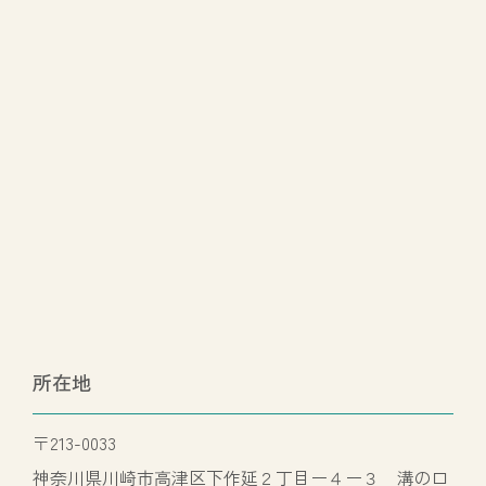
所在地
〒213-0033
神奈川県川崎市高津区下作延２丁目ー４ー３ 溝の口