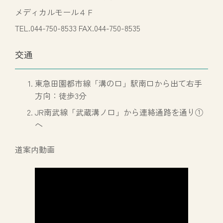
メディカルモール４Ｆ
TEL.044-750-8533 FAX.044-750-8535
交通
東急田園都市線「溝の口」駅南口から出て右手
方向：徒歩3分
JR南武線「武蔵溝ノ口」から連絡通路を通り①
へ
道案内動画