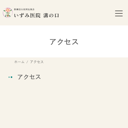
コ
ナ
ン
ビ
テ
ゲ
ン
ー
ツ
シ
へ
ョ
アクセス
ス
ン
キ
に
ッ
移
ホーム
アクセス
プ
動
アクセス