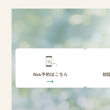
カ
カ
バ
バ
ー
ー
リ
リ
Web予約はこちら
初
ン
ン
ク
ク