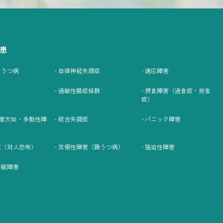
患
・うつ病
自律神経失調症
適応障害
過敏性腸症候群
摂食障害（過食症・拒食
症）
注意欠如・多動性障
統合失調症
パニック障害
症（対人恐怖）
双極性障害（躁うつ病）
強迫性障害
睡眠障害