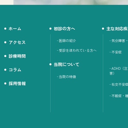
ホーム
初診の方へ
主な対応疾
医師の紹介
気分障害
アクセス
受診を迷われている方へ
不安症
診療時間
当院について
ADHD（
コラム
害）
当院の特徴
採用情報
社交不安
不眠症・