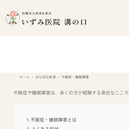
コ
ナ
ン
ビ
テ
ゲ
ン
ー
ツ
シ
へ
ョ
ス
ン
キ
に
ッ
移
プ
動
ホーム
主な対応疾患
不眠症・睡眠障害
不眠症や睡眠障害は、多くの方が経験する身近なこころ
不眠症・睡眠障害とは
よくある症状