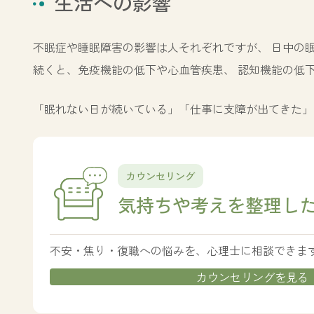
生活への影響
不眠症や睡眠障害の影響は人それぞれですが、 日中の
続くと、免疫機能の低下や心血管疾患、 認知機能の低
「眠れない日が続いている」「仕事に支障が出てきた」
カ
バ
カウンセリング
ー
リ
気持ちや考えを
整理し
ン
ク
不安・焦り・復職への悩みを、心理士に相談できま
カウンセリングを見る