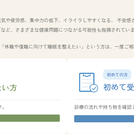
眠気や疲労感、集中力の低下、イライラしやすくなる、 不安感
下など、さまざまな健康問題につながる可能性も指摘されてい
「休職や復職に向けて睡眠を整えたい」という方は、一度ご相
カ
バ
初めての方
ー
リ
初めて
たい方
ン
ク
す。
診療の流れや持ち物を確認し