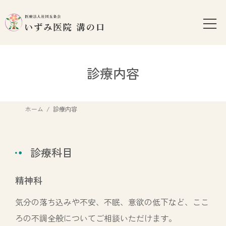
コ
ナ
ン
ビ
テ
ゲ
ン
ー
ツ
シ
へ
ョ
診療内容
ス
ン
キ
に
ッ
移
ホーム
診療内容
プ
動
診療科目
精神科
気分の落ち込みや不安、不眠、意欲の低下など、ここ
ろの不調全般についてご相談いただけます。