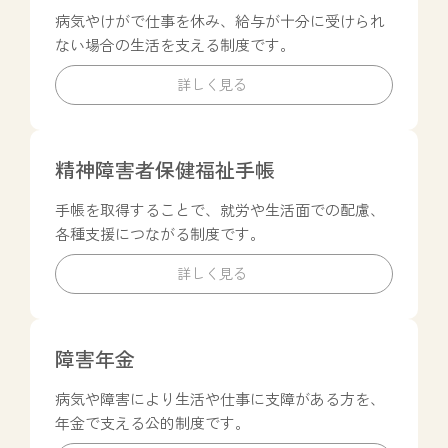
ム
病気やけがで仕事を休み、給与が十分に受けられ
リ
ない場合の生活を支える制度です。
ン
ク
詳しく見る
カ
ラ
精神障害者保健福祉手帳
ム
手帳を取得することで、就労や生活面での配慮、
リ
各種支援につながる制度です。
ン
ク
詳しく見る
カ
ラ
障害年金
ム
病気や障害により生活や仕事に支障がある方を、
リ
年金で支える公的制度です。
ン