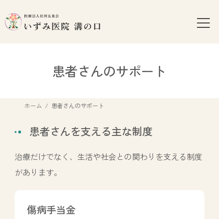
コ
ナ
ン
ビ
テ
ゲ
ン
ー
ツ
シ
へ
ョ
患者さんのサポート
ス
ン
キ
に
ッ
移
ホーム
患者さんのサポート
プ
動
患者さんを支える主な制度
治療だけでなく、生活や社会との関わりを支える制度
があります。
カ
ラ
傷病手当金