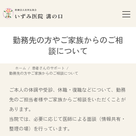
コ
ナ
ン
ビ
テ
ゲ
ン
ー
ツ
シ
勤務先の方やご家族からのご相
へ
ョ
ス
ン
談について
キ
に
ッ
移
プ
動
ホーム
患者さんのサポート
勤務先の方やご家族からのご相談について
ご本人の体調や受診、休職・復職などについて、勤務
先のご担当者様やご家族からご相談をいただくことが
あります。
当院では、必要に応じて医師による面談（情報共有・
整理の場）を行っています。