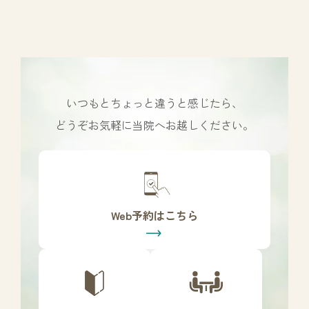
いつもとちょっと違うと感じたら、
どうぞお気軽に当院へお越しください。
カ
バ
ー
リ
Web予約はこちら
ン
ク
カ
カ
バ
バ
ー
ー
リ
リ