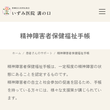
コ
ナ
ン
ビ
テ
ゲ
ン
ー
ツ
シ
へ
ョ
精神障害者保健福祉手帳
ス
ン
キ
に
ッ
移
ホーム
患者さんのサポート
精神障害者保健福祉手帳
プ
動
精神障害者保健福祉手帳は、一定程度の精神障害の状
態にあることを認定するものです。
精神障害者の自立と社会参加の促進を図るため、手帳
を持っている方々には、様々な支援策が講じられてい
ます。