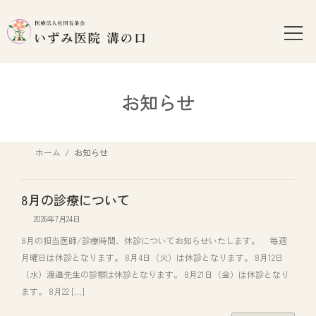
コ
ナ
ン
ビ
テ
ゲ
ン
ー
ツ
シ
へ
ョ
お知らせ
ス
ン
キ
に
ッ
移
ホーム
お知らせ
プ
動
8月の診療について
2026年7月24日
8月の担当医師/診療時間、休診についてお知らせいたします。 毎週
月曜日は休診となります。 8月4日（火）は休診となります。 8月12日
（水）渡邉先生の診察は休診となります。 8月21日（金）は休診となり
ます。 8月22 […]