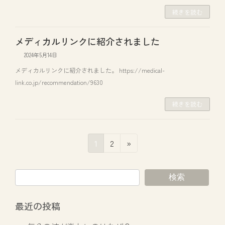
続きを読む
メディカルリンクに紹介されました
2024年5月14日
メディカルリンクに紹介されました。 https://medical-
link.co.jp/recommendation/9630
続きを読む
投
固
固
1
2
»
稿
定
定
ペ
ペ
の
ー
ー
検索
ペ
ジ
ジ
ー
最近の投稿
ジ