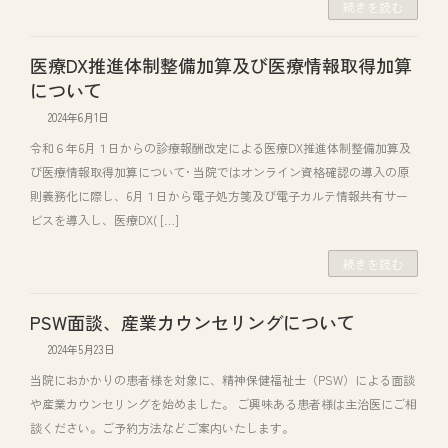
続きを読む
医療DX推進体制整備加算及び医療情報取得加算
について
2024年6月1日
令和６年6月１日からの診療報酬改定による医療DX推進体制整備加算及
び医療情報取得加算について• 当院ではオンライン資格確認の導入の原
則義務化に際し、6月１日から電子処方箋及び電子カルテ情報共有サー
ビスを導入し、医療DX( […]
続きを読む
PSW面談、産業カウンセリングについて
2024年5月23日
当院におかかりの患者様を対象に、精神保健福祉士（PSW）による面談
や産業カウンセリングを始めました。 ご興味ある患者様は主治医にご相
談ください。ご予約方法などご案内いたします。