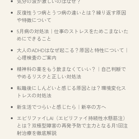
送
気分の波が激しいのはなぜ？
り
反復性うつ病とうつ病の違いとは？繰り返す原因
や特徴について
5月病の対処法｜仕事のストレスをためこまないた
めにできること
大人のADHDはなぜ起こる？原因と特性について｜
心理検査のご案内
精神科の薬をもう飲まなくていい？｜自己判断で
やめるリスクと正しい対処法
転職後にしんどいと感じる原因とは？環境変化ス
トレスの対処法
新生活でつらいと感じたら｜新卒の方へ
エビリファイLAI（エビリファイ持続性水懸筋注）
とは？双極型障害の再発予防で主力となる月1回注
射治療を徹底解説